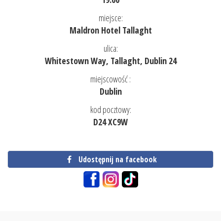
miejsce:
Maldron Hotel Tallaght
ulica:
Whitestown Way, Tallaght, Dublin 24
miejscowość :
Dublin
kod pocztowy:
D24 XC9W
Udostępnij na facebook