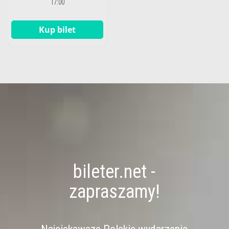
17:00
Kup bilet
bileter.net -
zapraszamy!