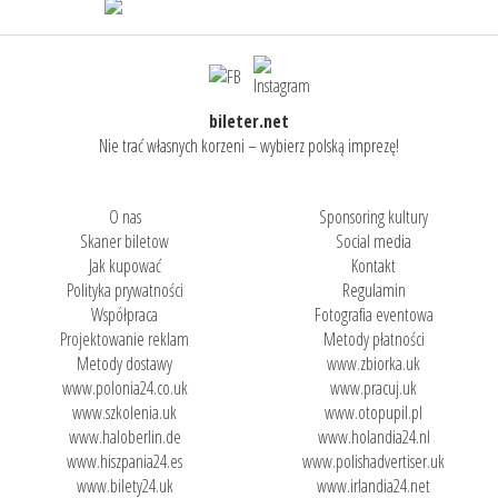
bileter.net
Nie trać własnych korzeni – wybierz polską imprezę!
O nas
Sponsoring kultury
Skaner biletow
Social media
Jak kupować
Kontakt
Polityka prywatności
Regulamin
Współpraca
Fotografia eventowa
Projektowanie reklam
Metody płatności
Metody dostawy
www.zbiorka.uk
www.polonia24.co.uk
www.pracuj.uk
www.szkolenia.uk
www.otopupil.pl
www.haloberlin.de
www.holandia24.nl
www.hiszpania24.es
www.polishadvertiser.uk
www.bilety24.uk
www.irlandia24.net