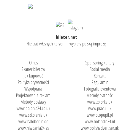
bileter.net
Nie trać własnych korzeni – wybierz polską imprezę!
O nas
Sponsoring kultury
Skaner biletow
Social media
Jak kupować
Kontakt
Polityka prywatności
Regulamin
Współpraca
Fotografia eventowa
Projektowanie reklam
Metody płatności
Metody dostawy
www.zbiorka.uk
www.polonia24.co.uk
www.pracuj.uk
www.szkolenia.uk
www.otopupil.pl
www.haloberlin.de
www.holandia24.nl
www.hiszpania24.es
www.polishadvertiser.uk