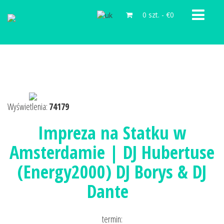
0 szt.
-
€0
Wyświetlenia:
74179
Impreza na Statku w
Amsterdamie | DJ Hubertuse
(Energy2000) DJ Borys & DJ
Dante
termin: